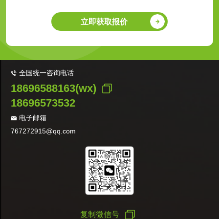
立即获取报价
全国统一咨询电话
18696588163(wx)
18696573532
电子邮箱
767272915@qq.com
复制微信号