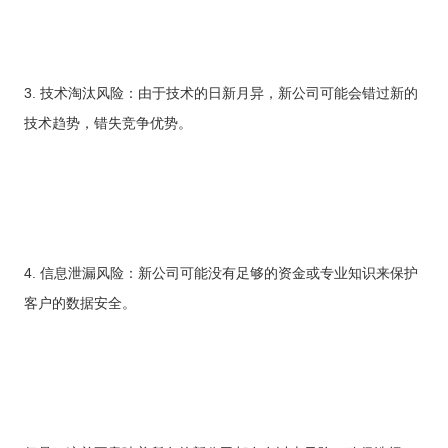
3. 技术淘汰风险：由于技术的日新月异，新公司可能会错过新的
技术趋势，错失竞争优势。
4. 信息泄漏风险：新公司可能没有足够的资金或专业知识来保护
客户的数据安全。