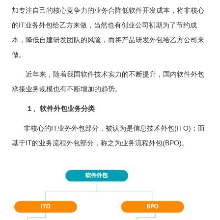
供基
的智
大型网
挖掘
开发
间的
控，
物联
网解
于大
AI开发
加专注自己的核心竞争力的业务合降低软件开发成本，将非核心
能应
站开发
数据
和构
距离
关于
提升
网
决方
模型
用开
价
社交解决方案
建自
金融
的IT业务外包给乙方来做，当然也有创业公司初期为了节约成
的
智能
案
发
值，
定义
UI设
服务
智能物联网
AIGC
物联
实现
驱动
的功
18696588163
(wx)
计
效
本，降低自建研发团队的风险，而将产品研发外包给乙方公司来
互联网金融解决方案
应用
网定
万物
业务
能与
率，
用户
全国统一咨询电话
定制
制开
互
UI设计
决策
服务
做。
引领
研
开发
发，
联，
智能
大数据解决方案
金融
究、
帮助
推动
化
科技
界面
近年来，随着我国软件技术实力的不断提升，国内软件外包
客户
智慧
新时
布
实现
物联网解决方案
生活
承接业务规模也有不断增加的趋势。
代
局、
软件
与产
色彩
和硬
业升
搭配
１、软件外包业务分类
件的
级
到交
链接
互设
非核心的IT业务外包部分，被认为是信息技术外包(ITO)；而
计的
全方
基于IT的业务流程外包部分，称之为业务流程外包(BPO)。
位解
决方
案