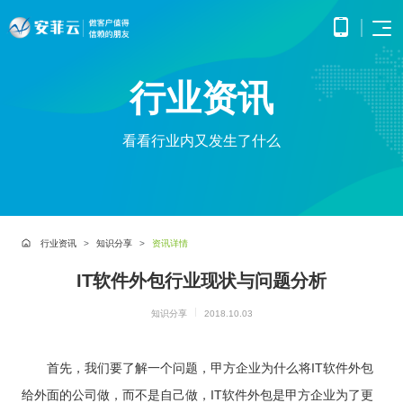
首页
行业资讯
APP
电子
开发
商务
优势
小程
O2O
看看行业内又发生了什么
APP
解决
序开
解决
产品
网站
方案
在线
发
方案
调
为企
开发
教育
服务
提供
无缝
研、
业打
提供全
解决
微信
连接
需求
造全
面的
方案
原生
线上
分
公众
社交
APP开发
方位
WEB开
案例
构建
框架
与线
析、
号开
解决
线上
发技术
行业资讯
知识分享
资讯详情
高效
小程
下，
UE/UI
交易
发
方案
服务，
便捷
小程序开发
序开
打造
设
与服
涵盖企
基于
构建
的远
方案
发技
IT软件外包行业现状与问题分析
一体
计、
鸿蒙
互联
务平
业官网
微信
高效
程学
术服
化消
产品
APP
网金
台
网站开发
建设、
公众
互动
习平
务
费体
研
开发
融解
知识分享
2018.10.03
HTML5
平台
的交
电子商务解决方案
台
验
发、
超级商城
基于
应用开
决方
所提
流平
AI开
大数
测
公众号开发
华为
发、手
供的
台，
案
试、
发
据解
O2O解决方案
鸿蒙
机微网
接口
拉近
首先，我们要了解一个问题，甲方企业为什么将IT软件外包
融合
部署
为企
决方
洞察
操作
站制作
与功
人与
鸿蒙APP开发
大数
上线
业提
案
系统
以及中
给外面的公司做，而不是自己做，IT软件外包是甲方企业为了更
能，
人之
智能
物联
据风
在线教育解决方案