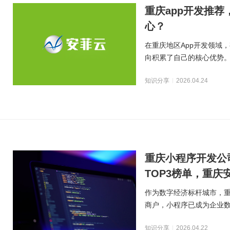
智能物联网定制开发，帮助客户实
在线教育解决方案
重庆app开发推
现软件和硬件的链接
AI开发
关于
心？
UI设计
社交解决方案
用户研究、界面布局、色彩搭配到
智能物联网
在重庆地区App开发领域
交互设计的全方位解决方案
18696588163
(wx)
互联网金融解决方案
向积累了自己的核心优势
全国统一咨询电话
UI设计
行业适配等维度展开
大数据解决方案
知识分享
2026.04.24
物联网解决方案
重庆小程序开发公
TOP3榜单，重庆
作为数字经济标杆城市，
商户，小程序已成为企业
小程序开发市场服务商
知识分享
2026.04.22