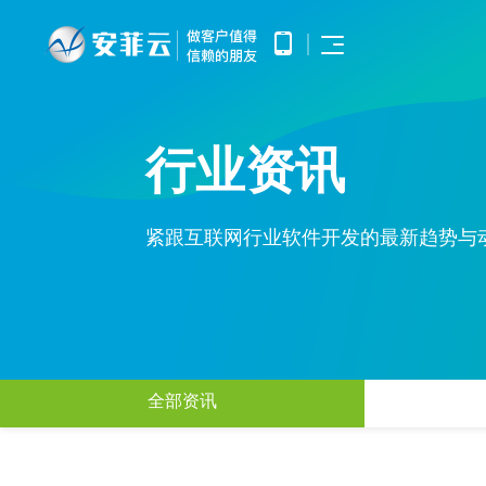
首页
APP开发
APP产品调研、需求分析、UE/UI
行业资讯
小程序开发
设计、产品研发、测试、部署上线
优势
提供微信原生框架小程序开发技术
网站开发
服务
提供全面的WEB开发技术服务，
涵盖企业官网建设、HTML5应用
紧跟互联网行业软件开发的最新趋势与
服务
开发、手机微网站制作以及中大型
公众号开发
网站开发
基于微信公众平台所提供的接口与
APP开发
案例
功能，开发和构建自定义的功能与
服务
鸿蒙APP开发
小程序开发
基于华为鸿蒙操作系统的智能应用
方案
开发
网站开发
全部资讯
AI开发
电子商务解决方案
超级商城
为企业提供基于大模型的AIGC应
公众号开发
用定制开发
O2O解决方案
洞察
智能物联网
鸿蒙APP开发