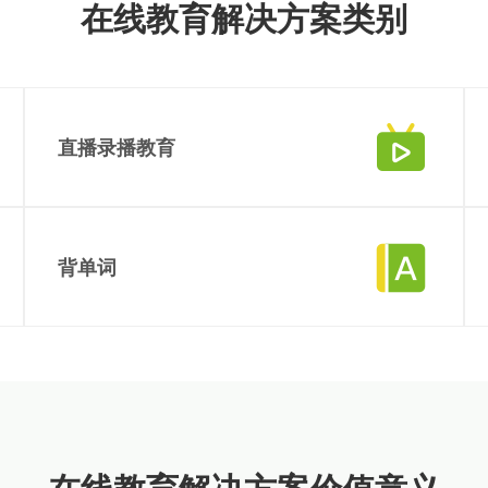
在线教育解决方案类别
实现万物互联，推动智慧生活与产
业升级
直播录播教育
大量的试题资源，专业的解析点拨，实现重难点全攻克
背单词
主要功能
查看主要功能
直播预告
课程直播
海量词库，定制学习，单词详解，反复记忆，趣味互动
课程录播
课程咨询
主要功能
查看主要功能
直播预告
课程直播