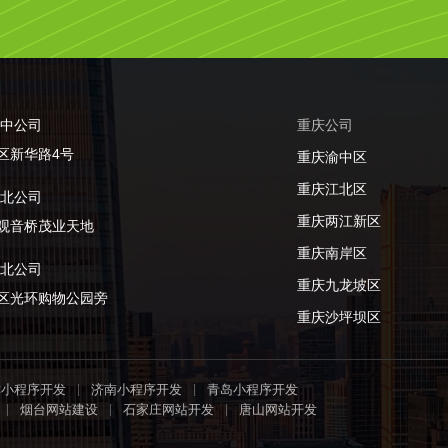
渝中公司
重庆公司
区新华路4号
重庆渝中区
重庆江北区
江北公司
重庆两江新区
观音桥茂业天地
重庆南岸区
渝北公司
重庆九龙坡区
区光环购物公园旁
重庆沙坪坝区
津小程序开发
济南小程序开发
青岛小程序开发
烟台网站建设
石家庄网站开发
唐山网站开发