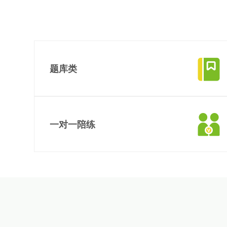
智能物联网定制开发，帮助客户实
在线教育解决方案
现软件和硬件的链接
AI开发
UI设计
社交解决方案
用户研究、界面布局、色彩搭配到
智能物联网
交互设计的全方位解决方案
互联网金融解决方案
UI设计
题库类
大数据解决方案
物联网解决方案
大量的试题资源，专业的解析点拨，实现重难点全攻克
一对一陪练
主要功能
超级商城
查看主要功能
直播预告
课程直播
洞察
在线预约，一对一线上、线下辅导，提供全面化、品质
化教学服务
课程录播
课程咨询
主要功能
关于
查看主要功能
18696588163
(wx)
直播预告
课程直播
全国统一咨询电话