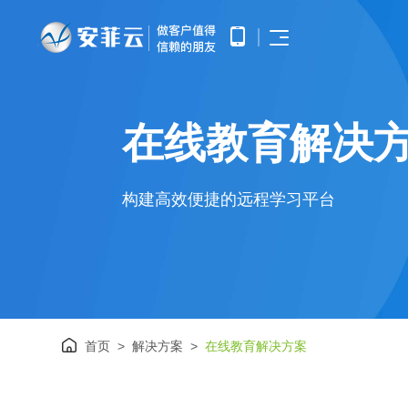
首页
APP开发
APP产品调研、需求分析、UE/UI
在线教育解决
小程序开发
设计、产品研发、测试、部署上线
优势
提供微信原生框架小程序开发技术
网站开发
服务
提供全面的WEB开发技术服务，
涵盖企业官网建设、HTML5应用
构建高效便捷的远程学习平台
服务
开发、手机微网站制作以及中大型
公众号开发
网站开发
基于微信公众平台所提供的接口与
APP开发
案例
功能，开发和构建自定义的功能与
服务
鸿蒙APP开发
小程序开发
基于华为鸿蒙操作系统的智能应用
方案
开发
网站开发
AI开发
电子商务解决方案
解决方案
在线教育解决方案
首页
为企业提供基于大模型的AIGC应
公众号开发
用定制开发
O2O解决方案
智能物联网
鸿蒙APP开发