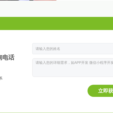
询电话
系
立即