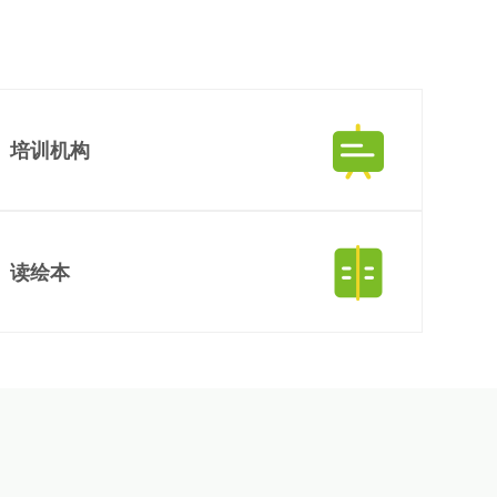
培训机构
线上引流，线下授课，打造优质机构口碑
读绘本
主要功能
查看主要功能
直播预告
课程直播
分龄绘本图书馆，有声真人伴读，互动配音答题，增强
阅读兴趣，培养阅读习惯，提高语言表达能力
课程录播
课程咨询
主要功能
查看主要功能
直播预告
课程直播