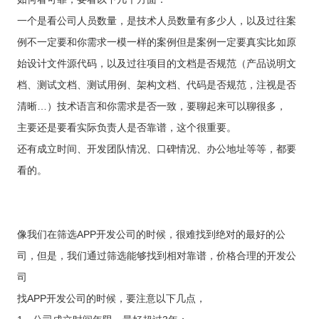
供基
的智
大型网
挖掘
开发
间的
控，
物联
网解
于大
AI开发
能应
站开发
数据
和构
距离
关于
一个是看公司人员数量，是技术人员数量有多少人，以及过往案
提升
网
决方
模型
用开
价
社交解决方案
建自
金融
的
智能
案
发
值，
例不一定要和你需求一模一样的案例但是案例一定要真实比如原
定义
UI设
服务
智能物联网
AIGC
物联
实现
驱动
的功
18696588163
(wx)
计
效
互联网金融解决方案
应用
网定
始设计文件源代码，以及过往项目的文档是否规范（产品说明文
万物
业务
能与
率，
用户
全国统一咨询电话
定制
制开
互
UI设计
决策
服务
引领
研
档、测试文档、测试用例、架构文档、代码是否规范，注视是否
开发
发，
联，
智能
大数据解决方案
金融
究、
帮助
推动
化
科技
清晰…）技术语言和你需求是否一致，要聊起来可以聊很多，
界面
客户
智慧
新时
布
实现
物联网解决方案
生活
主要还是要看实际负责人是否靠谱，这个很重要。
代
局、
软件
与产
色彩
和硬
还有成立时间、开发团队情况、口碑情况、办公地址等等，都要
业升
搭配
件的
级
到交
看的。
链接
互设
计的
全方
位解
决方
像我们在筛选APP开发公司的时候，很难找到绝对的最好的公
案
司，但是，我们通过筛选能够找到相对靠谱，价格合理的开发公
司
找APP开发公司的时候，要注意以下几点，