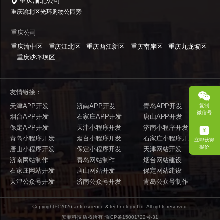
重庆渝北公司
重庆渝北区光环购物公园旁
重庆公司
重庆渝中区
重庆江北区
重庆两江新区
重庆南岸区
重庆九龙坡区
重庆沙坪坝区
友情链接：
天津APP开发
济南APP开发
青岛APP开发
复制
微信号
烟台APP开发
石家庄APP开发
唐山APP开发
保定APP开发
天津小程序开发
济南小程序开发
青岛小程序开发
烟台小程序开发
石家庄小程序开发
立即获得
报价
唐山小程序开发
保定小程序开发
天津网站开发
济南网站制作
青岛网站制作
烟台网站建设
石家庄网站开发
唐山网站开发
保定网站建设
天津公众号开发
济南公众号开发
青岛公众号制作
Copyright ©
2026
anfei science & technology Ltd. All rights reserved.
安菲科技 版权所有
渝ICP备15001722号-31