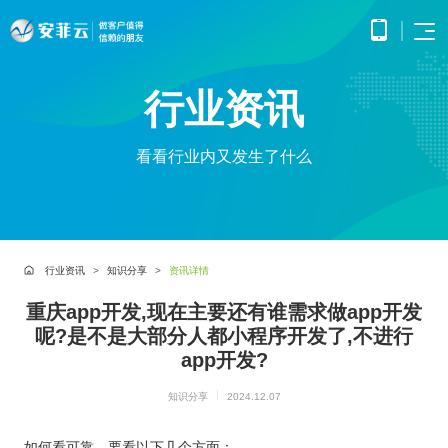
首页
行业资讯
APP
电子
开发
商务
优势
小程
O2O
看看行业内又发生了什么
APP
解决
序开
解决
产品
网站
方案
在线
发
方案
调
为企
开发
教育
服务
提供
无缝
研、
业打
提供全
解决
微信
连接
需求
造全
面的
方案
原生
线上
分
公众
社交
APP开发
方位
WEB开
案例
构建
框架
与线
析、
号开
解决
线上
发技术
行业资讯
知识分享
资讯详情
高效
小程
下，
UE/UI
交易
发
方案
服务，
便捷
小程序开发
序开
打造
设
与服
涵盖企
基于
构建
的远
方案
重庆app开发,现在主要还有谁需求做app开发
发技
一体
计、
鸿蒙
互联
务平
业官网
微信
高效
程学
术服
化消
产品
APP
网金
呢?是不是大部分人都小程序开发了,不进行
台
网站开发
建设、
公众
互动
习平
务
费体
研
开发
融解
HTML5
平台
的交
app开发?
电子商务解决方案
台
验
发、
超级商城
基于
应用开
决方
所提
流平
AI开
大数
测
公众号开发
华为
发、手
供的
台，
案
试、
发
据解
知识分享
2024.12.07
O2O解决方案
鸿蒙
机微网
接口
拉近
融合
部署
为企
决方
洞察
操作
站制作
与功
人与
鸿蒙APP开发
大数
上线
业提
案
系统
以及中
能，
人之
智能
物联
据风
在线教育解决方案
如何看可靠，要看以下几个方面：