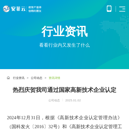
首页
行业资讯
APP
电子
开发
商务
优势
小程
O2O
看看行业内又发生了什么
APP
解决
序开
解决
产品
网站
方案
在线
发
方案
调
为企
开发
教育
服务
提供
无缝
研、
业打
提供全
解决
微信
连接
需求
造全
面的
方案
原生
线上
分
公众
社交
APP开发
方位
WEB开
案例
构建
框架
与线
析、
号开
解决
线上
发技术
行业资讯
公司动态
资讯详情
高效
小程
下，
UE/UI
交易
发
方案
服务，
便捷
小程序开发
序开
打造
设
与服
涵盖企
基于
构建
的远
方案
发技
热烈庆贺我司通过国家高新技术企业认定
一体
计、
鸿蒙
互联
务平
业官网
微信
高效
程学
术服
化消
产品
APP
网金
台
网站开发
建设、
公众
互动
习平
务
费体
研
开发
融解
公司动态
2025.01.02
HTML5
平台
的交
电子商务解决方案
台
验
发、
超级商城
基于
应用开
决方
所提
流平
AI开
大数
测
公众号开发
华为
发、手
供的
台，
案
试、
发
据解
O2O解决方案
鸿蒙
机微网
接口
拉近
2024年12月31日，根据《高新技术企业认定管理办法》
融合
部署
为企
决方
洞察
操作
站制作
与功
人与
鸿蒙APP开发
大数
上线
业提
案
系统
以及中
（国科发火〔2016〕32号）和《高新技术企业认定管理工
能，
人之
智能
物联
据风
在线教育解决方案