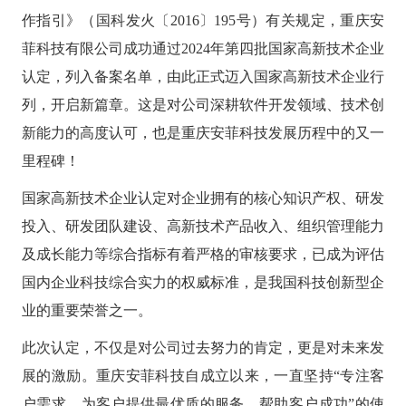
供基
的智
大型网
挖掘
开发
间的
控，
物联
网解
于大
AI开发
作指引》（国科发火〔2016〕195号）有关规定，重庆安
能应
站开发
数据
和构
距离
关于
提升
网
决方
模型
用开
价
社交解决方案
建自
金融
的
菲科技有限公司成功通过2024年第四批国家高新技术企业
智能
案
发
值，
定义
UI设
服务
智能物联网
AIGC
物联
实现
驱动
的功
18696588163
(wx)
计
效
认定，列入备案名单，由此正式迈入国家高新技术企业行
互联网金融解决方案
应用
网定
万物
业务
能与
率，
用户
全国统一咨询电话
定制
制开
互
UI设计
决策
服务
引领
列，开启新篇章。这是对公司深耕软件开发领域、技术创
研
开发
发，
联，
智能
大数据解决方案
金融
究、
帮助
推动
化
新能力的高度认可，也是重庆安菲科技发展历程中的又一
科技
界面
客户
智慧
新时
布
实现
物联网解决方案
生活
里程碑！
代
局、
软件
与产
色彩
和硬
业升
国家高新技术企业认定对企业拥有的核心知识产权、研发
搭配
件的
级
到交
链接
投入、研发团队建设、高新技术产品收入、组织管理能力
互设
计的
及成长能力等综合指标有着严格的审核要求，已成为评估
全方
位解
国内企业科技综合实力的权威标准，是我国科技创新型企
决方
案
业的重要荣誉之一。
此次认定，不仅是对公司过去努力的肯定，更是对未来发
展的激励。重庆安菲科技自成立以来，一直坚持“专注客
户需求，为客户提供最优质的服务，帮助客户成功”的使