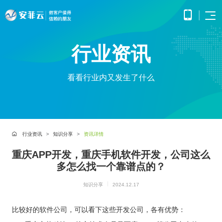
首页
行业资讯
APP
电子
开发
商务
优势
小程
O2O
看看行业内又发生了什么
APP
解决
序开
解决
产品
网站
方案
在线
发
方案
调
为企
开发
教育
服务
提供
无缝
研、
业打
提供全
解决
微信
连接
需求
造全
面的
方案
原生
线上
分
公众
社交
APP开发
方位
WEB开
案例
构建
框架
与线
析、
号开
解决
线上
发技术
行业资讯
知识分享
资讯详情
高效
小程
下，
UE/UI
交易
发
方案
服务，
便捷
小程序开发
序开
打造
设
与服
涵盖企
基于
构建
的远
方案
重庆APP开发，重庆手机软件开发，公司这么
发技
一体
计、
鸿蒙
互联
务平
业官网
微信
高效
程学
术服
化消
产品
APP
网金
多怎么找一个靠谱点的？
台
网站开发
建设、
公众
互动
习平
务
费体
研
开发
融解
HTML5
平台
的交
电子商务解决方案
台
验
发、
超级商城
基于
应用开
决方
所提
流平
知识分享
2024.12.17
AI开
大数
测
公众号开发
华为
发、手
供的
台，
案
试、
发
据解
O2O解决方案
鸿蒙
机微网
接口
拉近
融合
部署
为企
决方
洞察
操作
站制作
与功
人与
比较好的软件公司，可以看下这些开发公司，各有优势：
鸿蒙APP开发
大数
上线
业提
案
系统
以及中
能，
人之
智能
物联
据风
在线教育解决方案