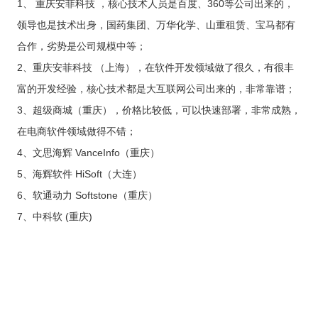
供基
1、 重庆安菲科技 ，核心技术人员是百度、360等公司出来的，
的智
大型网
挖掘
开发
间的
控，
物联
网解
于大
AI开发
能应
站开发
数据
和构
距离
关于
提升
网
决方
领导也是技术出身，国药集团、万华化学、山重租赁、宝马都有
模型
用开
价
社交解决方案
建自
金融
的
智能
案
发
值，
定义
UI设
服务
智能物联网
合作，劣势是公司规模中等；
AIGC
物联
实现
驱动
的功
18696588163
(wx)
计
效
互联网金融解决方案
应用
网定
万物
业务
能与
2、重庆安菲科技 （上海），在软件开发领域做了很久，有很丰
率，
用户
全国统一咨询电话
定制
制开
互
UI设计
决策
服务
引领
研
开发
发，
联，
富的开发经验，核心技术都是大互联网公司出来的，非常靠谱；
智能
大数据解决方案
金融
究、
帮助
推动
化
科技
界面
3、超级商城（重庆），价格比较低，可以快速部署，非常成熟，
客户
智慧
新时
布
实现
物联网解决方案
生活
代
局、
在电商软件领域做得不错；
软件
与产
色彩
和硬
业升
4、文思海辉 VanceInfo（重庆）
搭配
件的
级
到交
链接
5、海辉软件 HiSoft（大连）
互设
计的
6、软通动力 Softstone（重庆）
全方
位解
7、中科软 (重庆)
决方
案