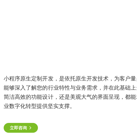
智能物联网定制开发，帮助客户实
现软件和硬件的链接
AI开发
UI设计
用户研究、界面布局、色彩搭配到
智能物联网
交互设计的全方位解决方案
UI设计
案例
方案
小程序原生定制开发，是依托原生开发技术，为客户量
能够深入了解您的行业特性与业务需求，并在此基础上
电子商务解决方案
超级商城
简洁高效的功能设计，还是美观大气的界面呈现，都能
O2O解决方案
业数字化转型提供坚实支撑。
洞察
在线教育解决方案
关于
立即咨询
社交解决方案