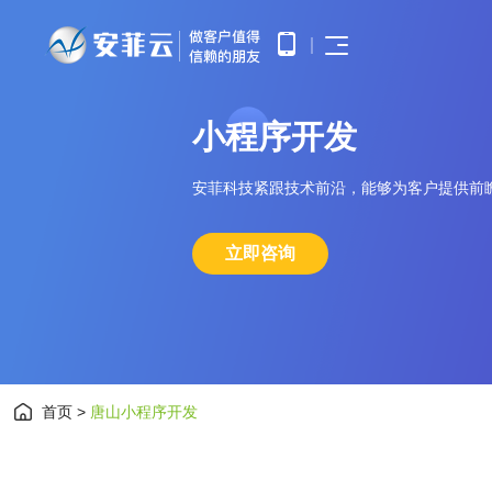
首页
小
程
序
开
发
APP开发
APP产品调研、需求分析、UE/UI
小程序开发
设计、产品研发、测试、部署上线
优势
提供微信原生框架小程序开发技术
安菲科技紧跟技术前沿，能够为客户提供前
网站开发
服务
提供全面的WEB开发技术服务，
涵盖企业官网建设、HTML5应用
服务
立即咨询
开发、手机微网站制作以及中大型
公众号开发
网站开发
基于微信公众平台所提供的接口与
APP开发
功能，开发和构建自定义的功能与
服务
鸿蒙APP开发
小程序开发
基于华为鸿蒙操作系统的智能应用
开发
网站开发
首页
>
唐山小程序开发
AI开发
为企业提供基于大模型的AIGC应
公众号开发
用定制开发
智能物联网
鸿蒙APP开发