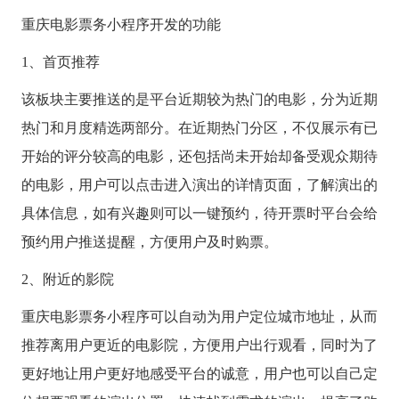
重庆电影票务小程序开发的功能
1、首页推荐
该板块主要推送的是平台近期较为热门的电影，分为近期
热门和月度精选两部分。在近期热门分区，不仅展示有已
开始的评分较高的电影，还包括尚未开始却备受观众期待
的电影，用户可以点击进入演出的详情页面，了解演出的
具体信息，如有兴趣则可以一键预约，待开票时平台会给
预约用户推送提醒，方便用户及时购票。
2、附近的影院
重庆电影票务小程序可以自动为用户定位城市地址，从而
推荐离用户更近的电影院，方便用户出行观看，同时为了
更好地让用户更好地感受平台的诚意，用户也可以自己定