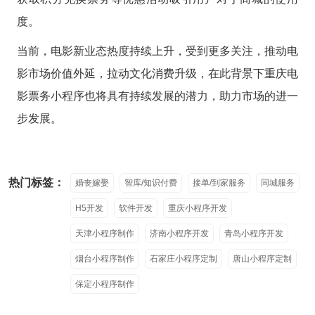
度。
当前，电影新业态热度持续上升，受到更多关注，推动电
影市场价值外延，拉动文化消费升级，在此背景下重庆电
影票务小程序也将具有持续发展的潜力，助力市场的进一
步发展。
热门标签：
婚丧嫁娶
智库/知识付费
接单/到家服务
同城服务
H5开发
软件开发
重庆小程序开发
天津小程序制作
济南小程序开发
青岛小程序开发
烟台小程序制作
石家庄小程序定制
唐山小程序定制
保定小程序制作