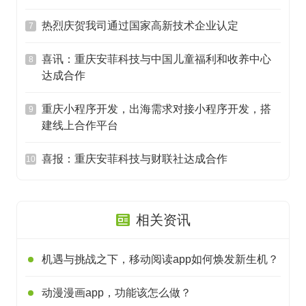
热烈庆贺我司通过国家高新技术企业认定
7
喜讯：重庆安菲科技与中国儿童福利和收养中心
8
达成合作
重庆小程序开发，出海需求对接小程序开发，搭
9
建线上合作平台
喜报：重庆安菲科技与财联社达成合作
10
相关资讯
机遇与挑战之下，移动阅读app如何焕发新生机？
动漫漫画app，功能该怎么做？