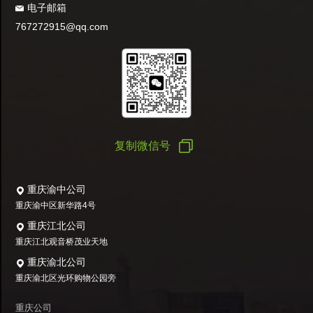
电子邮箱
767272915@qq.com
复制微信号
重庆渝中公司
重庆渝中区新华路4号
重庆江北公司
重庆江北观音桥茂业天地
重庆渝北公司
重庆渝北区光环购物公园旁
重庆公司