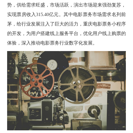
供基
的智
大型网
挖掘
开发
间的
控，
物联
网解
势，供给需求旺盛，市场活跃，演出市场迎来强劲复苏，
于大
AI开发
能应
站开发
数据
和构
距离
关于
提升
网
决方
模型
用开
价
社交解决方案
建自
金融
实现票房收入315.40亿元。其中电影票务市场需求名列前
的
智能
案
发
值，
定义
UI设
服务
智能物联网
AIGC
物联
实现
驱动
的功
18696588163
(wx)
茅，给行业发展注入了巨大的活力，重庆电影票务小程序
计
效
互联网金融解决方案
应用
网定
万物
业务
能与
率，
用户
全国统一咨询电话
定制
制开
互
UI设计
决策
服务
的开发，为用户搭建线上服务平台，优化用户线上购票的
引领
研
开发
发，
联，
智能
大数据解决方案
金融
究、
帮助
推动
化
体验，深入推动电影票务行业数字化发展。
科技
界面
客户
智慧
新时
布
实现
物联网解决方案
生活
代
局、
软件
与产
色彩
和硬
业升
搭配
件的
级
到交
链接
互设
计的
全方
位解
决方
案