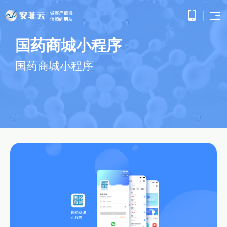
国药商城小程序
首页
APP
电子
国药商城小程序
开发
商务
优势
小程
O2O
APP
解决
序开
解决
产品
网站
方案
在线
发
方案
调
为企
开发
教育
服务
提供
无缝
研、
业打
提供全
解决
微信
连接
需求
造全
面的
方案
原生
线上
分
公众
社交
APP开发
方位
WEB开
案例
构建
框架
与线
析、
号开
解决
线上
发技术
高效
小程
下，
UE/UI
交易
发
方案
服务，
便捷
小程序开发
序开
打造
设
与服
涵盖企
基于
构建
的远
方案
发技
一体
计、
鸿蒙
互联
务平
业官网
微信
高效
程学
术服
化消
产品
APP
网金
台
网站开发
建设、
公众
互动
习平
务
费体
研
开发
融解
HTML5
平台
的交
电子商务解决方案
台
验
发、
超级商城
基于
应用开
决方
所提
流平
AI开
大数
测
公众号开发
华为
发、手
供的
台，
案
试、
发
据解
O2O解决方案
鸿蒙
机微网
接口
拉近
融合
部署
为企
决方
洞察
操作
站制作
与功
人与
鸿蒙APP开发
大数
上线
业提
案
系统
以及中
能，
人之
智能
物联
据风
在线教育解决方案