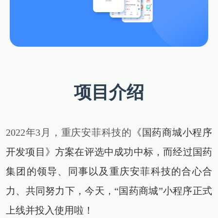
供基
的智
大型网
挖掘
开发
间的
控，
物联
网解
于大
AI开发
能应
站开发
数据
和构
距离
关于
提升
网
决方
模型
用开
价
社交解决方案
建自
金融
的
智能
案
发
值，
定义
UI设
服务
智能物联网
AIGC
物联
实现
驱动
的功
18696588163
(wx)
计
效
互联网金融解决方案
应用
网定
万物
业务
能与
率，
用户
全国统一咨询电话
定制
制开
互
UI设计
决策
服务
引领
研
开发
发，
联，
智能
大数据解决方案
金融
究、
帮助
推动
化
科技
界面
客户
智慧
新时
布
实现
物联网解决方案
生活
项目介绍
代
局、
软件
与产
色彩
和硬
业升
搭配
件的
级
到交
链接
互设
计的
2022年3月，重庆安菲科技的
《国药商城小程序
全方
位解
开发项目》方案在评选中成功中标，而经过国药
决方
案
集团的领导、同事以及重庆安菲科技的合心合
力、共同努力下，今天，
“国药商城”小程序正式
上线并投入使用啦！