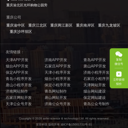
重庆渝北区光环购物公园旁
重庆公司
重庆渝中区
重庆江北区
重庆两江新区
重庆南岸区
重庆九龙坡区
重庆沙坪坝区
友情链接：
天津APP开发
济南APP开发
青岛APP开发
复制
微信号
烟台APP开发
石家庄APP开发
唐山APP开发
保定APP开发
天津小程序开发
济南小程序开发
青岛小程序开发
烟台小程序开发
石家庄小程序开发
立即获得
报价
唐山小程序开发
保定小程序开发
天津网站开发
济南网站制作
青岛网站制作
烟台网站建设
石家庄网站开发
唐山网站开发
保定网站建设
天津公众号开发
济南公众号开发
青岛公众号制作
Copyright ©
2026
anfei science & technology Ltd. All rights reserved.
安菲科技 版权所有
渝ICP备15001722号-31