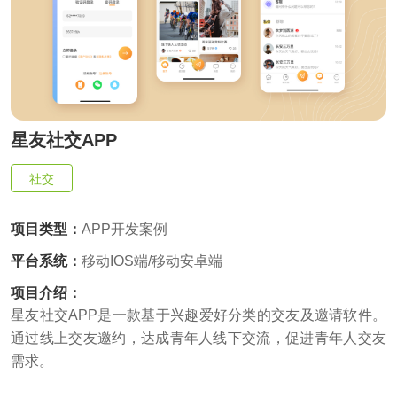
供基
的智
大型网
挖掘
开发
间的
控，
物联
网解
于大
AI开发
能应
站开发
数据
和构
距离
关于
提升
网
决方
模型
用开
价
社交解决方案
建自
金融
的
智能
案
发
值，
定义
UI设
服务
智能物联网
AIGC
物联
实现
驱动
的功
18696588163
(wx)
计
效
互联网金融解决方案
应用
网定
万物
业务
能与
率，
用户
全国统一咨询电话
定制
制开
互
UI设计
决策
服务
引领
研
开发
发，
联，
智能
大数据解决方案
金融
究、
帮助
推动
化
科技
界面
客户
星友社交APP
智慧
新时
布
实现
物联网解决方案
生活
代
局、
软件
与产
色彩
社交
和硬
业升
搭配
件的
级
到交
链接
互设
项目类型：
APP开发案例
计的
全方
平台系统：
移动IOS端/移动安卓端
位解
决方
项目介绍：
案
星友社交APP是一款基于兴趣爱好分类的交友及邀请软件。
通过线上交友邀约，达成青年人线下交流，促进青年人交友
需求。