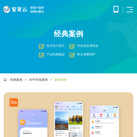
首页
经典案例
APP
电子
开发
商务
优势
小程
O2O
技术实力强大
开发流程系统化
APP
解决
序开
解决
产品
网站
方案
在线
产品性能稳定
终生免费维护
发
方案
调
为企
开发
教育
服务
提供
无缝
研、
业打
提供全
解决
微信
连接
需求
造全
面的
方案
原生
线上
分
公众
社交
APP开发
方位
WEB开
案例
构建
框架
与线
析、
经典案例
APP开发案例
案例详情
号开
解决
线上
发技术
高效
小程
下，
UE/UI
交易
发
方案
服务，
便捷
小程序开发
序开
打造
设
与服
涵盖企
基于
构建
的远
方案
发技
一体
计、
鸿蒙
互联
务平
业官网
微信
高效
程学
术服
化消
产品
APP
网金
台
网站开发
建设、
公众
互动
习平
务
费体
研
开发
融解
HTML5
平台
的交
电子商务解决方案
台
验
发、
超级商城
基于
应用开
决方
所提
流平
AI开
大数
测
公众号开发
华为
发、手
供的
台，
案
试、
发
据解
O2O解决方案
鸿蒙
机微网
接口
拉近
融合
部署
为企
决方
洞察
操作
站制作
与功
人与
鸿蒙APP开发
大数
上线
业提
案
系统
以及中
能，
人之
智能
物联
据风
在线教育解决方案