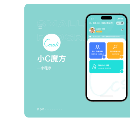
智能物联网定制开发，帮助客户实
在线教育解决方案
现软件和硬件的链接
AI开发
关于
UI设计
社交解决方案
用户研究、界面布局、色彩搭配到
智能物联网
交互设计的全方位解决方案
18696588163
(wx)
互联网金融解决方案
全国统一咨询电话
UI设计
大数据解决方案
物联网解决方案