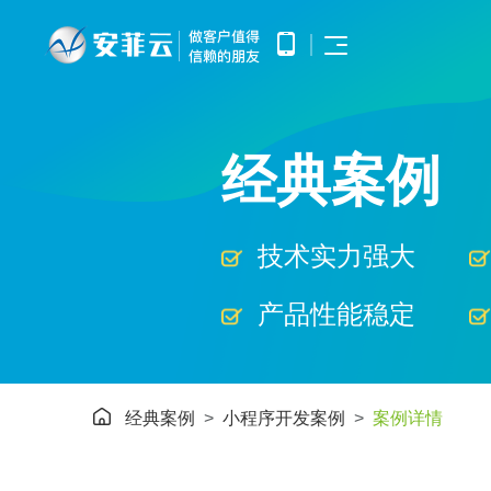
首页
APP开发
APP产品调研、需求分析、UE/UI
经典案例
小程序开发
设计、产品研发、测试、部署上线
优势
提供微信原生框架小程序开发技术
网站开发
服务
提供全面的WEB开发技术服务，
涵盖企业官网建设、HTML5应用
服务
技术实力强大
开发、手机微网站制作以及中大型
公众号开发
网站开发
基于微信公众平台所提供的接口与
APP开发
案例
功能，开发和构建自定义的功能与
产品性能稳定
服务
鸿蒙APP开发
小程序开发
基于华为鸿蒙操作系统的智能应用
方案
开发
网站开发
AI开发
电子商务解决方案
经典案例
小程序开发案例
案例详情
超级商城
为企业提供基于大模型的AIGC应
公众号开发
用定制开发
O2O解决方案
洞察
智能物联网
鸿蒙APP开发