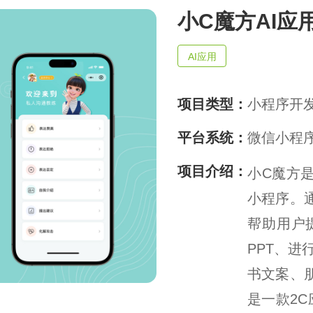
实现万物互联，推动智慧生活与产
小C魔方AI应
业升级
AI应用
项目类型：
小程序开
平台系统：
微信小程
项目介绍：
小C魔方是
小程序。
帮助用户
PPT、
书文案、
是一款2