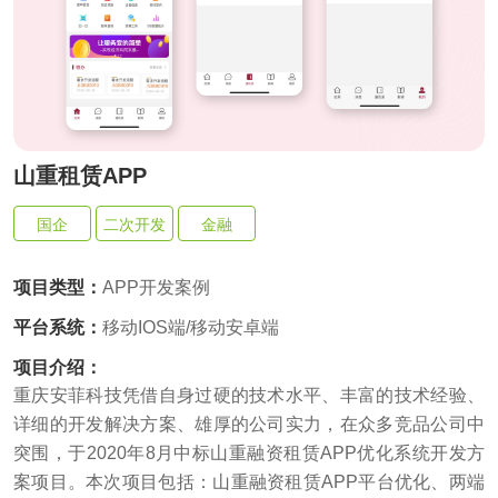
供基
的智
大型网
挖掘
开发
间的
控，
物联
网解
于大
AI开发
能应
站开发
数据
和构
距离
关于
提升
网
决方
模型
用开
价
社交解决方案
建自
金融
的
智能
案
发
值，
定义
UI设
服务
智能物联网
AIGC
物联
实现
驱动
的功
18696588163
(wx)
计
效
互联网金融解决方案
应用
网定
万物
业务
能与
率，
用户
全国统一咨询电话
定制
制开
互
UI设计
决策
服务
引领
研
开发
发，
联，
智能
大数据解决方案
金融
究、
帮助
推动
化
科技
界面
客户
山重租赁APP
智慧
新时
布
实现
物联网解决方案
生活
代
局、
软件
与产
色彩
国企
二次开发
金融
和硬
业升
搭配
件的
级
到交
链接
互设
项目类型：
APP开发案例
计的
全方
平台系统：
移动IOS端/移动安卓端
位解
决方
项目介绍：
案
重庆安菲科技凭借自身过硬的技术水平、丰富的技术经验、
详细的开发解决方案、雄厚的公司实力，在众多竞品公司中
突围，于2020年8月中标山重融资租赁APP优化系统开发方
案项目。本次项目包括：山重融资租赁APP平台优化、两端