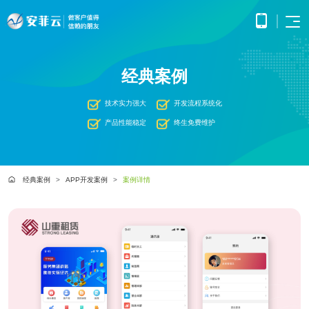
首页
经典案例
APP
电子
开发
商务
优势
小程
O2O
技术实力强大
开发流程系统化
APP
解决
序开
解决
产品
网站
方案
在线
产品性能稳定
终生免费维护
发
方案
调
为企
开发
教育
服务
提供
无缝
研、
业打
提供全
解决
微信
连接
需求
造全
面的
方案
原生
线上
分
公众
社交
APP开发
方位
WEB开
案例
构建
框架
与线
析、
经典案例
APP开发案例
案例详情
号开
解决
线上
发技术
高效
小程
下，
UE/UI
交易
发
方案
服务，
便捷
小程序开发
序开
打造
设
与服
涵盖企
基于
构建
的远
方案
发技
一体
计、
鸿蒙
互联
务平
业官网
微信
高效
程学
术服
化消
产品
APP
网金
台
网站开发
建设、
公众
互动
习平
务
费体
研
开发
融解
HTML5
平台
的交
电子商务解决方案
台
验
发、
超级商城
基于
应用开
决方
所提
流平
AI开
大数
测
公众号开发
华为
发、手
供的
台，
案
试、
发
据解
O2O解决方案
鸿蒙
机微网
接口
拉近
融合
部署
为企
决方
洞察
操作
站制作
与功
人与
鸿蒙APP开发
大数
上线
业提
案
系统
以及中
能，
人之
智能
物联
据风
在线教育解决方案